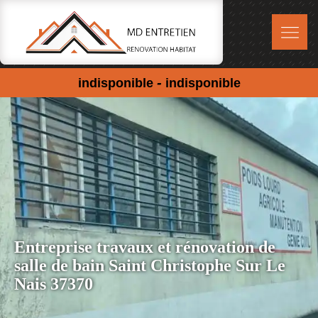
-
indisponible
indisponible
Entreprise travaux et rénovation de
salle de bain Saint Christophe Sur Le
Nais 37370