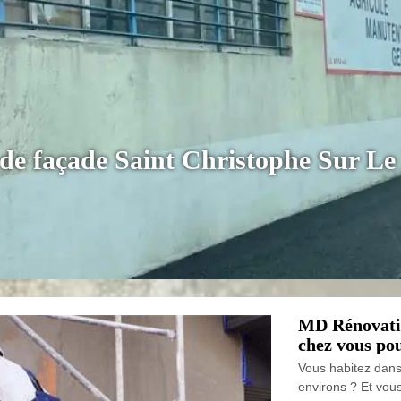
de façade Saint Christophe Sur Le
MD Rénovatio
chez vous po
Vous habitez dans 
environs ? Et vou