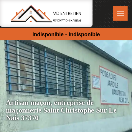
-
indisponible
indisponible
Artisan maçon, entreprise de
maçonnerie Saint Christophe Sur Le
Nais 37370