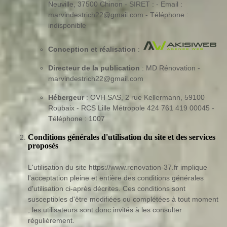
Neuville, 37500 Chinon - SIRET : - Email :
marvindestrich22@gmail.com - Téléphone :
indisponible
Conception et réalisation
:
Directeur de la publication
: MD Rénovation -
marvindestrich22@gmail.com
Hébergeur
: OVH SAS, 2 rue Kellermann, 59100
Roubaix - RCS Lille Métropole 424 761 419 00045 -
Téléphone : 1007
Conditions générales d'utilisation du site et des services
proposés
L'utilisation du site https://www.renovation-37.fr implique
l'acceptation pleine et entière des conditions générales
d'utilisation ci-après décrites. Ces conditions sont
susceptibles d'être modifiées ou complétées à tout moment
; les utilisateurs sont donc invités à les consulter
régulièrement.