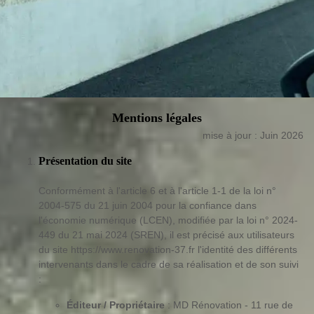
Mentions légales
mise à jour : Juin 2026
Présentation du site
Conformément à l'article 6 et à l'article 1-1 de la loi n°
2004-575 du 21 juin 2004 pour la confiance dans
l'économie numérique (LCEN), modifiée par la loi n° 2024-
449 du 21 mai 2024 (SREN), il est précisé aux utilisateurs
du site https://www.renovation-37.fr l'identité des différents
intervenants dans le cadre de sa réalisation et de son suivi
:
Éditeur / Propriétaire
: MD Rénovation - 11 rue de