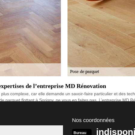
 expertises de l’entreprise MD Rénovation
 plus complexe, car elle demande un savoir-faire particulier et des tec
 de parquet flottant à Sorigny, ne vous en faites pas. L’entreprise MD 
érimentés, aptes à prendre en main tous vos travaux. Pour une pose par
Nos coordonnées
quet à Sorigny
indispon
 une des étapes majeures pour une finition de la construction d’une m
Bureau