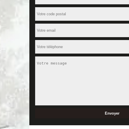
anciens où abîmés. De plus, c'est aussi une des éléme
d'une entreprise douée pour ce travail à Sorigny. 
ce service, MD Rénovation est dans la capacité total
Mettez à votre profit un artisan pose
Installée dans la Sorigny, MD Rénovation est une en
pour effectuer l’installation des parquets à la perf
à vos besoins. Alors, si vous êtes à la recherche d
contacter MD Rénovation. Il sera en mesure de mettr
Nos artisans se déplacent gratuitemen
Pour toute intervention en pose de parquet à Sorign
entreprise. Que vous soyez des professionnels ou des
établirons un devis personnalisé et gratuit pour to
pour faire votre demande de devis.
Différents travaux de revêtement de 
Le choix du revêtement de votre sol est une étape i
couvrir la surface de votre sol. Si vous n’avez pas
idéal. Spécialiste en pose de parquet, sachez que n
contacter pour nous faire part de votre projet.