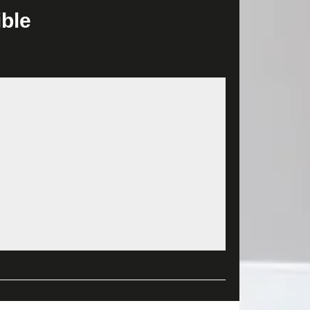
s en faite surtout pas si vous êtes à la recherche
ible
 de votre parquet. Qualifiée et expérimentée pour
7250 et qui remplie toute les conditions requises
massif, il est dans la capacité totale pour répondre
a Sorigny ainsi que dans tout le 37250, veuillez
é.
t des matériaux sont à la charge de notre
la ville de Sorigny. À côté de cela, nous vous
rquet chez MD Rénovation. Alors, n'attendez plus
rge gamme de choix de matériaux et de modèles pour
novation vous aide à choisir le type de revêtement
ériaux pour votre sol. Alors, n’hésitez pas à nous