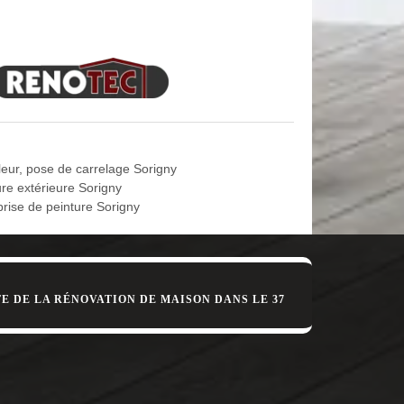
ations sur les avantages du parquet. En effet, le
llent isolant, et le bois utilisé provient des forêts
os travaux de pose de parquet en toutes
 le biais d’une installation de parquet. En général,
leur, pose de carrelage Sorigny
, MD Rénovation est une entreprise spécialisée pour
ure extérieure Sorigny
té d’une grande expérience dans ce domaine, MD
prise de peinture Sorigny
ontacter.
E DE LA RÉNOVATION DE MAISON DANS LE 37