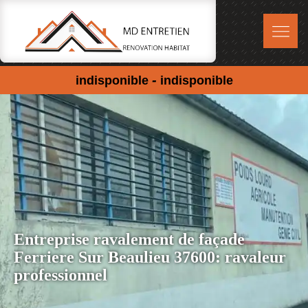
-
indisponible
indisponible
Entreprise ravalement de façade
Ferriere Sur Beaulieu 37600: ravaleur
professionnel