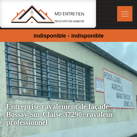
-
indisponible
indisponible
Entreprise ravalement de façade
Bossay Sur Claise 37290: ravaleur
professionnel