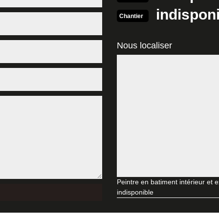
 vous correspond, pour mettre en valeur votre intérieur. Afin de lui faire
indispon
Chantier
Rénovation
nt ? Faites appel à MD Rénovation. Peintres intérieurs depuis plusieu
Nous localiser
ique, ou pour d’autres modèles plus originaux, comme le papier peint j
t. Afin de bénéficier de nos prestations, ou si vous souhaitez obtenir u
pose d’enduit intérieur ?
ure intérieure, il est difficile de savoir qui saura satisfaire vos besoins
re intérieur, il est conseillé de demander un devis auprès de plusieurs 
tre budget. Mais exigez également à voir ses réalisations. Dans le 37
ous établir un devis détaillé
on de votre maison, incluant la peinture de votre intérieur ? Vous dev
 manière précise le budget à allouer à vos travaux de peinture, est de
 sans vous demander de frais. Choisissez-en trois et demandez-leur ce
Peintre en batiment intérieur et 
indisponible
eintre intérieur