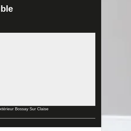
 part de vos projets, contactez-le par téléphone.
ible
rs années, nous vous garantissons une prestation
aponais, ou celui à peindre, nous avons le savoir-
n devis détaillé sur vos projets de revêtements
. Afin de sélectionner l’artisan peintre le plus
professionnels. Optez pour celui qui propose un tarif
290, MD Rénovation est le plus recommandé pour ses
riez idéalement établir un budget pour pouvoir
 demander un devis détaillé. Les prestataires en
 document pour avoir une idée du montant à allouer
extérieur Bossay Sur Claise