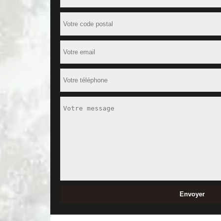
sa différence, ce prestataire peut créer le style qui
Papier peint : confiez sa pose à MD 
Vous souhaitez décorer vos murs avec du papier pei
soignée. Que vous optiez pour un papier peint class
faire requis pour réussir leur pose sans aucun défau
muraux, adressez-vous à nos chargés de clientèle.
Comment choisir un professionnel en 
Devant le nombre incalculable de prestataires en peint
compétent, ou pour avoir le tarif d’enduisage de vot
peinture intérieure qui se rapproche le plus de vo
prestations.
Demander à plusieurs entreprises de v
Vous souhaitez entreprendre des travaux de rénovati
maitriser vos dépenses. Le moyen idéal d’estimer de
peinture intérieure vont normalement vous le faire
à la rubrique peinture intérieure.
De la nécessité d’avoir recours à un p