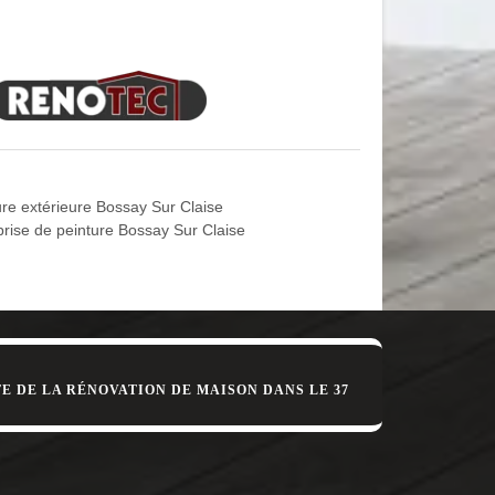
l doit par exemple ne pas dépasser une certaine
us. Dans le pire des cas, la surface sur laquelle
37290, MD Rénovation est à votre disposition pour ce
is. Elle est riche en liant et très fluide, car elle
orps d’enduit. Épaisse, cette couche a un mortier
 pas cependant, car les propriétaires préfèrent
ure extérieure Bossay Sur Claise
prise de peinture Bossay Sur Claise
 réaliser. Tout d’abord, il doit savoir sur quelle
rt à peindre, de la préparation nécessaire pour que
ieure, dont MD Rénovation.
E DE LA RÉNOVATION DE MAISON DANS LE 37
and vous avez plusieurs prestataires en peinture
atériaux qu’il utilisera pour réaliser votre projet,
tion vous propose des travaux à prix abordable.