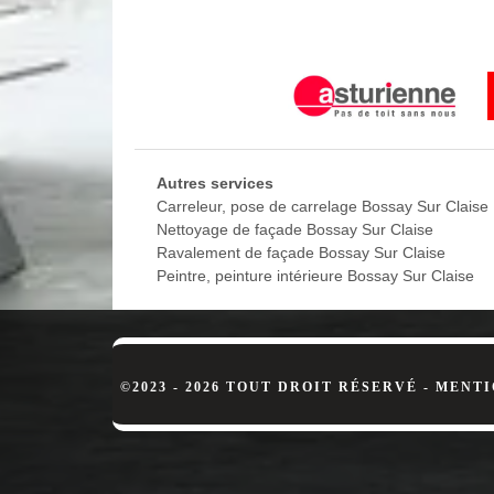
Les avantages d’un parquet
D’après les informations transmises par l’entrepris
terrasse. Très robuste et résistant aux différents fa
très facile à entretenir avec ses qualités d’isolan
prestations de qualité concernant la pose de parque
Mettez à votre profit un artisan pose
Installée dans la Bossay Sur Claise, MD Rénovation 
Autres services
requises pour effectuer l’installation des parquets 
Carreleur, pose de carrelage Bossay Sur Claise
répondre à vos besoins. Alors, si vous êtes à la re
Nettoyage de façade Bossay Sur Claise
le 37290, veuillez contacter MD Rénovation. Il sera 
Ravalement de façade Bossay Sur Claise
Peintre, peinture intérieure Bossay Sur Claise
©2023 - 2026 TOUT DROIT RÉSERVÉ -
MENTI