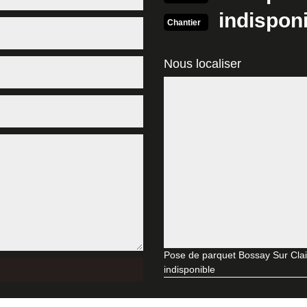
t, afin d’avoir un meilleur résultat. Pour cela, faites appel à l’entrep
indispon
toute concurrence. Pour vous témoigner de notre générosité, sachez que 
Chantier
tement pour connaître le coût de vos travaux.
on pour la pose de parquet à Bossay Sur Claise
Nous localiser
se trouve dans le 37290. Professionnels et qualifiés dans les travau
uccès. Nos professionnels sauront réaliser des travaux de qualité et à
'une garantie décennale. Alors si vous avez besoin de nos services pou
 la pose de parquet à Bossay Sur Claise et ses envir
r l’aménagement des espaces intérieurs, et notamment du sol. Ils convie
 de parquet à Bossay Sur Claise et ses environs, MD Rénovation met à
ation intérieure, ils sauront vous fournir des conseils pratiques pour l
sol chez MD Rénovation à Bossay Sur Claise dans le 
ncontournable dans vos travaux d’intérieur. En effet, il existe une la
 encore eu une idée pour le revêtement de votre sol, l’entreprise MD Ré
Pose de parquet Bossay Sur Cla
os artisans sont aussi qualifiés pour la pose de carrelage ou autres mat
indisponible