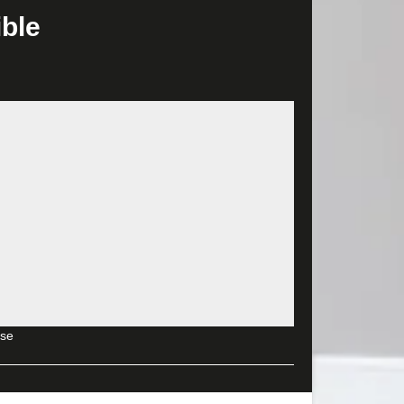
rise MD Rénovation. Nous sommes réputés pour nos
ible
nous pouvons toujours ajuster nos prestations selon
x d'aménagement intérieur, nous sommes en mesure
 la hauteur de vos attentes. Vous n'aurez aucun
r les travaux de revêtement du sol de votre
ons
nnent à tout type de surface et très facile à
 votre disposition une équipe de spécialistes dans
e choix et l’entretien de votre parquet.
37290
rge gamme de choix de matériaux et de modèles pour
novation vous aide à choisir le type de revêtement
ise
ériaux pour votre sol. Alors, n’hésitez pas à nous