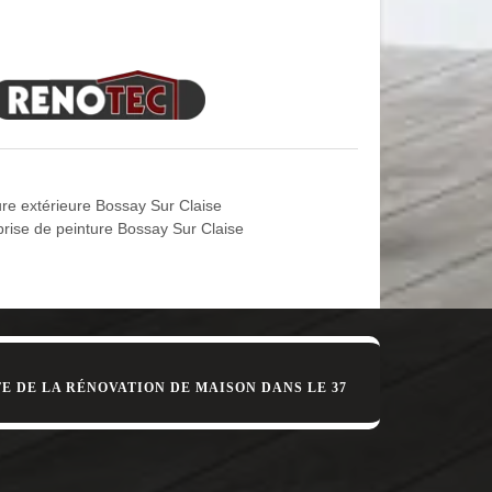
le revêtement de sol de votre maison ou de votre
hétique pour habiller votre demeure. De plus, il est
e met entièrement à votre disposition pour des
 tout le 37290 et qui remplie toute les conditions
 parquet massif, il est dans la capacité totale pour
ure extérieure Bossay Sur Claise
ent dans la Bossay Sur Claise ainsi que dans tout
prise de peinture Bossay Sur Claise
et très expérimenté.
E DE LA RÉNOVATION DE MAISON DANS LE 37