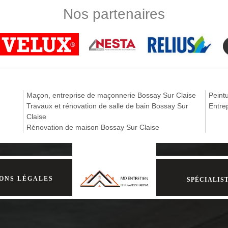
Nos partenaires
e MD Rénovation, le parquet peut être le matériau par excellence pour 
cteurs polluants, usure et choc, le parquet est un élément parfait et est
t. Que ce soit en rénovation ou une construction neuve, MD Rénovation s
t.
 de parquet compétent à Bossay Sur Claise
est une entreprise spécialisée pour la pose parquet de maison couvrant
à la perfection. Que ce soit pour une pose de parquet flottant ou pose de
Maçon, entreprise de maçonnerie Bossay Sur Claise
Peint
cherche d'un artisan pour pose de parquet qualifié et hautement compét
Travaux et rénovation de salle de bain Bossay Sur
Entre
en mesure de mettre à votre profit un artisan pose de parquet certifié 
Claise
Rénovation de maison Bossay Sur Claise
ONS LÉGALES
SPÉCIALIST