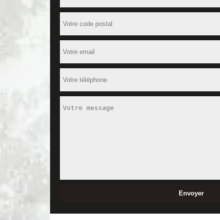
faire appel à un spécialiste pour la pose de parque
services de qualité à un prix attractif et défiant 
votre budget. Faites votre demande de devis gratui
Des services fiables avec MD Rénovati
MD Rénovation est une entreprise de bâtiment qui 
de nous occuper de la pose de votre parquet avec s
souci à faire, nos prestations sont accompagnées d
maison, n'hésitez pas à nous contacter.
Des artisans hautement qualifiés pour
Les parquets sont des matériaux très sollicités pou
entretenir. Pour vos travaux de pose ou de ponçage
le domaine. Formés et passionnés en travaux de rénov
Différents travaux de revêtement de 
Le choix du revêtement de votre sol est une étape i
couvrir la surface de votre sol. Si vous n’avez pas
idéal. Spécialiste en pose de parquet, sachez que n
contacter pour nous faire part de votre projet.