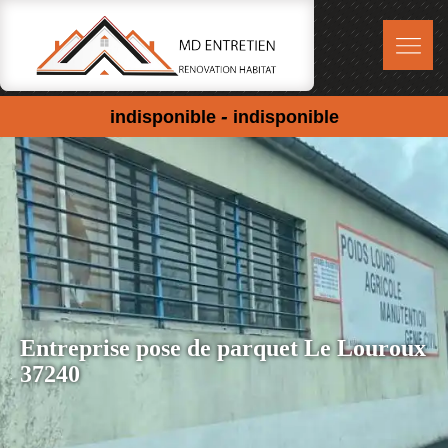
-
indisponible
indisponible
Entreprise pose de parquet Le Louroux
37240