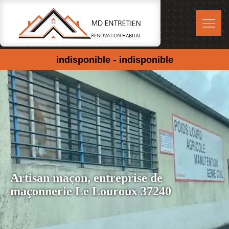
-
indisponible
indisponible
Artisan maçon, entreprise de
maçonnerie Le Louroux 37240