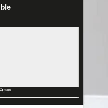
ible
son que nous nous évertuons à fournir des
er la rénovation de votre habitation. Rassurez-vous,
rofessionnel compétent en peinture extérieure à
Nous serons en mesure d’apporter une touche de
rons peindre la façade, mais nous pouvons aussi
normes et que les travaux réalisés par nos soins
0 qui est en activité depuis de nombreuses années.
vous permettra de rénover efficacement votre
e vos attentes et de vos besoins. Nous nous
 Creuse