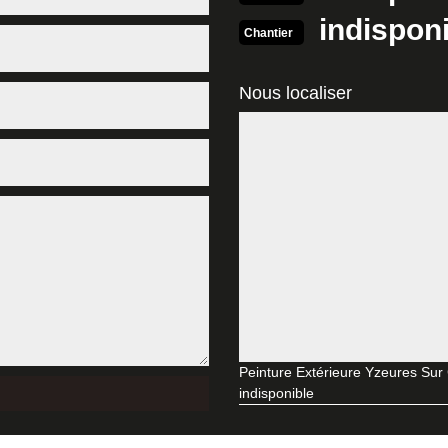
 harmonie.
indispon
Chantier
clients
a satisfaction de notre clientèle compte beaucoup. C’est pour cette rai
Nous localiser
 votre projet, nous veillerons à choisir la peinture adéquate pour assur
 nos interventions se feront aussi sur mesure. Si vous recherchez un p
e MD Rénovation. Confiez-nous votre projet en toute sérénité !
extérieur : MD Rénovation
te d’un spécialiste en peinture mur extérieur à Yzeures Sur Creuse. 
 d’offrir une seconde vie à votre habitation. Non seulement nous pour
 Nous pouvons vous assurer que nos interventions sont conformes aux 
r.
 à Yzeures Sur Creuse 37290
tes appel à MD Rénovation, une entreprise de peinture de façade 3729
d’apporter une touche de couleur plus innovante à votre façade. Cela 
s adéquate afin que le résultat de nos interventions soit à la hauteur d
Peinture Extérieure Yzeures Sur
esoins.
indisponible
90