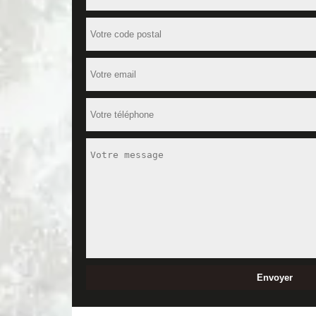
de la toiture. Ceci afin que votre habitation soit en
Des services de qualité, pour tous nos 
Pour l’artisan peinture extérieure MD Rénovation, l
prestations de qualité. Quelle que soit la nature de
non seulement nos services seront de qualité, mais
Yzeures Sur Creuse, pensez à contacter l’entrepris
Votre professionnel en peinture mur 
N’hésitez pas à nous contacter si vous êtes en quê
couleur à vos murs extérieurs. Cela vous permettra
prendre en charge la pose de peinture des murets.
suivent les réglementations élémentaires en vigueu
Une entreprise de peinture de façade
Vous prévoyez de peindre votre façade ? Alors, fai
Grâce à notre savoir-faire, nous serons en mesure 
habitation. Nous allons appliquer la méthode la plu
mettrons à votre écoute afin de mieux cerner vos b
Notre tarif peinture de façade du 372