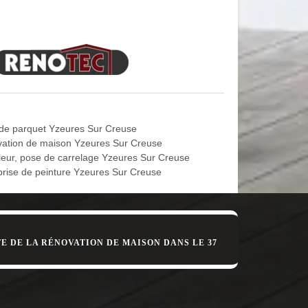
son que nous nous évertuons à proposer nos services
 de la façade à peindre, du type de revêtement de
 votre projet entre nos mains et jouissez de la
rise MD Rénovation peut se tenir à votre entière
 respectueux des règles de l’art. Depuis le début
ser des services de prestige. De par notre savoir-
de parquet Yzeures Sur Creuse
ation de maison Yzeures Sur Creuse
leur, pose de carrelage Yzeures Sur Creuse
prise de peinture Yzeures Sur Creuse
vis sur mesure, vous allez découvrir le tarif de
urée de l’intervention, la méthode à adopter, etc. Ce
sans ce devis. Demandez donc le vôtre, c’est
E DE LA RÉNOVATION DE MAISON DANS LE 37
t donc nécessaire de confier la tâche à un
 Ainsi, quel que soit votre revêtement, n’hésitez
, en crépi, etc. Ne vous inquiétez pas, nous