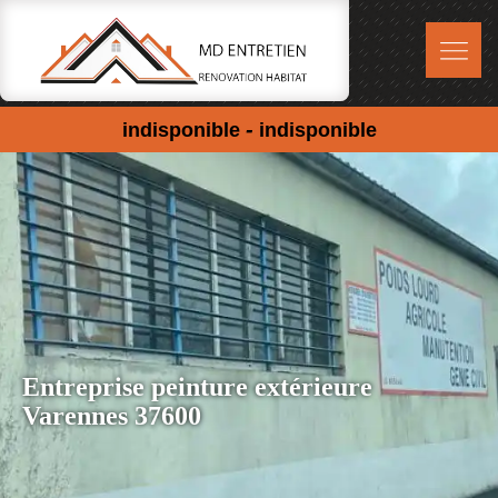
-
indisponible
indisponible
Entreprise peinture extérieure
Varennes 37600