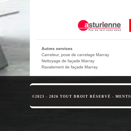
des services de peinture intérieur de qualité dans t
expérimentés qui seront en mesure de répondre à tou
de rénovation d’intérieur, veuillez faire appel à la c
MD Rénovation, entreprise de peintur
Basée à Marray, dans le 37370, notre entreprise est 
sommes prêts à donner des couleurs à l’intérieur de
toute la surface intérieure et sur les autres élémen
Autres services
nos services via notre formulaire de contact ou par
Carreleur, pose de carrelage Marray
Nettoyage de façade Marray
Ravalement de façade Marray
©2023 - 2026 TOUT DROIT RÉSERVÉ -
MENTI