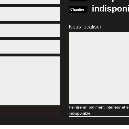
imiser les risques, faites appel à un enduiseur professionnel. Dans le 
indispon
xposer vos projets.
Chantier
ous établir un devis détaillé
Nous localiser
on de votre maison, incluant la peinture de votre intérieur ? Vous dev
 manière précise le budget à allouer à vos travaux de peinture, est de
 sans vous demander de frais. Choisissez-en trois et demandez-leur ce
ieur traditionnel ?
aditionnel, en plusieurs couches et l’enduit monocouche. Le premier type 
ation consiste à brosser le mur pour le débarrasser de la poussière, un
oreuse, de béton brut ou de parpaing. Ce n’est qu’une fois le support pr
 à confier à MD Rénovation
aire appel à une entreprise de peinture intérieure si vous voulez embelli
, cette entreprise vous fournit un travail de qualité, avec une finition 
ie toutes les concurrences. Pour pouvoir jouir de ses prestations, conta
Peintre en batiment intérieur et 
indisponible
ntérieur compétent à Marray
es peintres d’intérieur dans la Marray, MD Rénovation est une entrepris