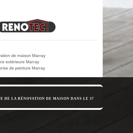
 service des peintres d’intérieur doués et bien
 d’enduit et pour tout ce qui concerne les travaux
tre équipe d’artisans peintres intérieurs, nous
uée, puis nous l’appliquons précautionneusement sur
s informations complémentaires, contactez facilement
ation de maison Marray
ure extérieure Marray
prise de peinture Marray
E DE LA RÉNOVATION DE MAISON DANS LE 37