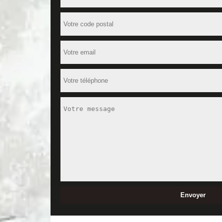
l’enduit est appliqué pourrait se décoller. Pour min
type de tâches. N’hésitez pas à l’appeler pour lui e
Demander à plusieurs entreprises de v
Vous souhaitez entreprendre des travaux de rénovati
maitriser vos dépenses. Le moyen idéal d’estimer de
peinture intérieure vont normalement vous le faire
à la rubrique peinture intérieure.
Comment faire une pose d’enduit intér
Il y a généralement deux types d’enduit : l’enduit tr
préparation du support en premier lieu. Cette prépar
ensuite le mouiller, qu’il soit constitué de brique p
La pose d’enduit intérieur, une tâche
Sauf si vous êtes un bon bricoleur, l’idéal est de f
la référence. Forte de plusieurs années d’expérience
outre, ses services sont proposés à un tarif qui déf
Veuillez faire appel à un peintre d’i
Connue et réputée pour la qualité des services de s