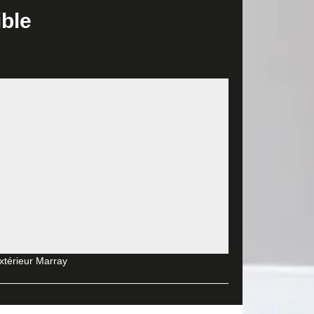
37370, MD Rénovation est à votre disposition pour ce
ible
riez idéalement établir un budget pour pouvoir
 demander un devis détaillé. Les prestataires en
 document pour avoir une idée du montant à allouer
d’enduit se fait sur trois couches. Il exige la
 élément qui réduit l’adhérence du mortier. Il faut
éparé que l’enduit peut être posé.
r votre intérieur. Dans ce métier, MD Rénovation est
nette, à travers ses artisans peintres chevronnés. En
ctez ses chargés de clientèle.
extérieur Marray
e de peinture intérieure qui se concentre et fournit