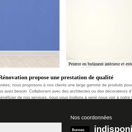
énovation propose une prestation de qualité
nnées, nous proposons à nos clients une large gamme de produits pour
us avez besoin. Collaborant avec des architectes ou des décorateurs d’i
éficier de nos services, nous vous invitons à venir nous voir à notre 
eintre intérieur
Nos coordonnées
ec soin. Il y a des règles à respecter pour que le rendu soit agréable. I
indispon
it être mal exécutée, et des petites fissures pourraient apparaître dess
Bureau