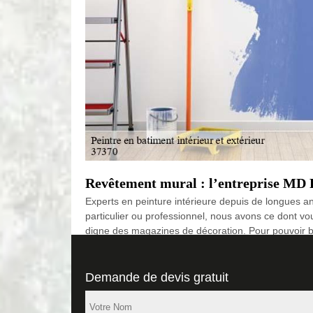
Revêtement mural : l’entreprise MD R
Experts en peinture intérieure depuis de longues a
particulier ou professionnel, nous avons ce dont vo
digne des magazines de décoration. Pour pouvoir bén
notre site internet.
De la nécessité d’avoir recours à un p
Demande de devis gratuit
La pose d’enduit est un travail qui doit être fait av
épaisseur. Sans compétence, la pose d’enduit pourra