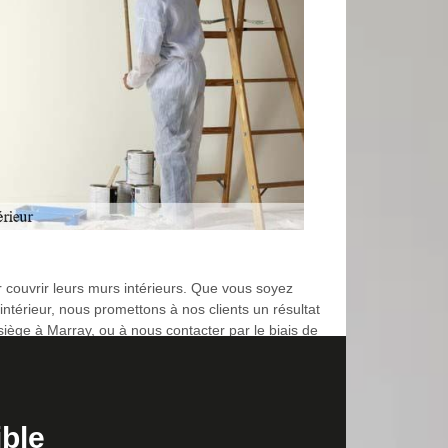
 couvrir leurs murs intérieurs. Que vous soyez
ntérieur, nous promettons à nos clients un résultat
siège à Marray, ou à nous contacter par le biais de
l doit par exemple ne pas dépasser une certaine
ible
us. Dans le pire des cas, la surface sur laquelle