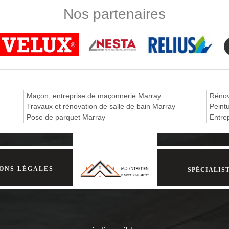
out le 37370. En faisant appel à lui, il sera en mesure de mettre à votre
Nos partenaires
s vos besoins. Pour ce fait, que ce soit pour une peinture mural, pose
ompétence et au savoir faire de ces peintres d’intérieur qualifiés.
e intérieure dans le 37370
réputée être la meilleure quand il s’agit de peinture intérieure. Avec no
 votre maison ! Nous utilisons d’habitude de la peinture acrylique dil
ts de chaque pièce, tels les portes, les plafonds, les châssis. Pour de
 téléphone.
Maçon, entreprise de maçonnerie Marray
Rénov
Travaux et rénovation de salle de bain Marray
Peint
Pose de parquet Marray
Entre
ONS LÉGALES
SPÉCIALIST