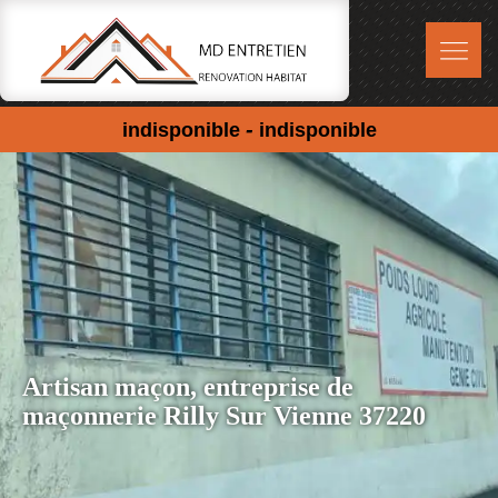
-
indisponible
indisponible
Artisan maçon, entreprise de
maçonnerie Rilly Sur Vienne 37220