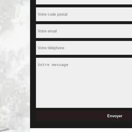
Enfin, le déplacement gratuit est valable pour les p
pour de plus amples informations.
Les avantages de confier vos travaux
Avec MD Rénovation, sachez que vous pouvez profite
une excellente finition qui est en accord avec vos 
que des matériels de pointe pour satisfaire vos bes
à nous contacter pour fixer un rendez-vous.
La construction d’une terrasse : une 
La pose d’une terrasse est une tâche qu’il faut imp
Professionnels et expérimentés dans le domaine, no
aussi vous conseiller sur le choix de matériaux et
avez besoin de plus d’informations.
Contactez une entreprise de maçonner
La construction d'une maison ou d’un bâtiment fait 
Installée dans la Chezelles, c'est une entreprise de 
le 37220. Avec lui vous aurez le temps à économiser v
client. Avec des équipes très disciplinées et très m
d'un moindre défaut. Vous pouvez le consulter ou le