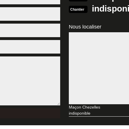
articuliers et les professionnels. Alors, n’hésitez pas à faire votre d
indispon
Chantier
 à l’entreprise MD Rénovation à Chezelles
Nous localiser
r d’un service de qualité à un tarif abordable. De plus, nos maçons pr
exigences. Par ailleurs, nous nous engageons toujours à nettoyer le chan
oins. Enfin, vos travaux seront toujours réalisés à temps avec notre é
intervention maitrisée par MD Rénovation pour les h
érativement remettre aux mains d’un professionnel. Pour cela, n’hésitez
s maçons sauront assurer la conception de votre terrasse, sa réalisat
 le design que vous voulez apporter pour votre terrasse. Vous pouvez n
ie compétente à Chezelles
partie de l'évolution, chaque jour les constructeurs on d'un nouveau déf
maçonnerie, spécialiste en construction très réputée pour son savoir fai
Maçon Chezelles
otre argent car Ils cèdent un résultat satisfaisant et à un prix très com
indisponible
otivées. Tous les tâches seraient contrôlées un par un par des strictes c
 contacter directement !