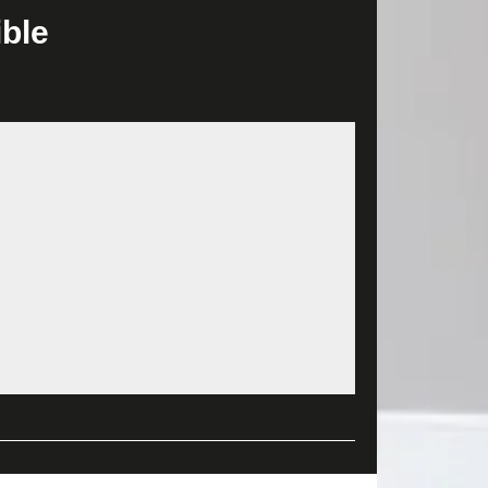
emande de devis dès maintenant ou bien contactez-nous
ible
ofessionnels et talentueux sauront vous fournir
tier après chaque intervention. Nous n’utilisons
quipe de maçons expérimentés. Alors, n’hésitez pas
abitants de Chezelles
 pas à faire appel à l’entreprise MD Rénovation.
ion avec une finition impeccable. Nous pouvons
ous contacter pendant les heures de bureau si vous
i à rattraper. C'est le cas pour MD Rénovation.
re et pour l’efficacité de ses interventions dans tout
pétitif. Ils cherchent toujours être au côté de leur
ontrôleurs, qui ne tolère jamais à des erreurs ou