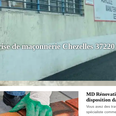
ise de maçonnerie Chezelles 37220
MD Rénovatio
disposition d
Vous avez des tra
spécialiste comm