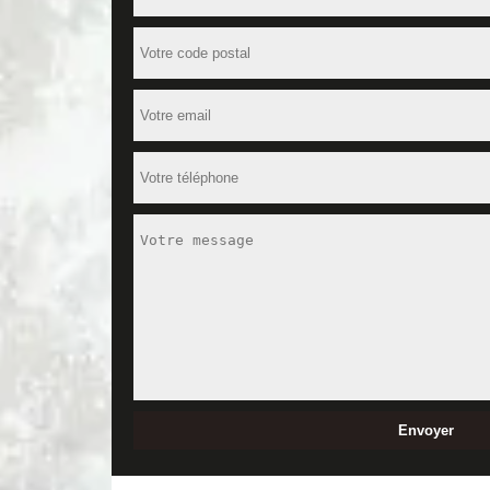
Vous souhaitez apporter un nouveau look à votre app
possible de changer le style de votre maison avec 
nous saurons trouver les meilleures options pour v
Une équipe d’artisans qualifiés à votr
Afin de réaliser vos travaux d’aménagement intérie
de rénovation de maison et d’appartement. Ils sont 
plafond, ils sont toujours à votre écoute et vous don
pensez à nous contacter.
Un devis de rénovation de maison gr
Vous avez choisi de nous confier vos travaux de ré
de connaître davantage sur le déroulement des travaux
évidemment le coût des travaux et le budget à prévoir
en moins de 24heures suivant votre demande.
MD Rénovation : votre meilleur allié 
Installée dans le 37340, MD Rénovation est une ent
notoriété et devenues une référence en matière de rén
vos besoins. Par ailleurs, nos techniciens qualifié