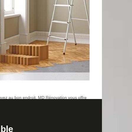
ouvez au bon endroit. MD Rénovation vous offre
s en faites pas, vous pouvez entièrement faire
ux aux normes et respectant les normes. En fonction
ible