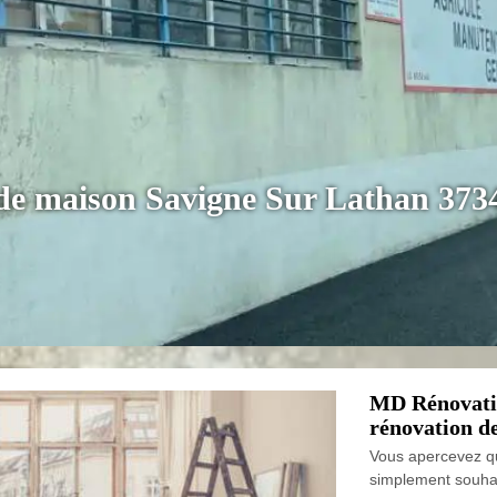
 de maison Savigne Sur Lathan 373
MD Rénovatio
rénovation de
Vous apercevez qu
simplement souhai