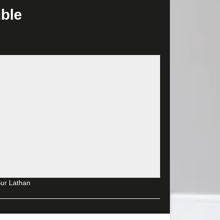
reprise MD Rénovation. Sachez qu’il est tout à fait
ible
 pièces de votre maison : cuisine, salle de bain…,
actez-nous pour de plus amples informations.
an
utement qualifiés et expérimentés dans le domaine
votre budget. Du sol, en passant par les murs et le
des travaux fiables et suivant les règles d’art,
emande de devis. En effet, cela va vous permettre
hantier, les outils et matériels à utiliser, et bien
e. Vous recevrez votre devis détaillé et personnalisé
 Sur Lathan et ses environs
es décennies, nous avons pu acquérir une certaine
ur Lathan
otale, nous avait tout ce qu'il faut pour satisfaire
ion de vos préférences et votre budget.