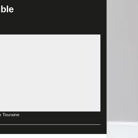
ible
'un professionnel dans le domaine. Pour cela, faites
s travailler aussi bien en rénovation que pour
es et à la hauteur de vos attentes. Profitez
reprise MD Rénovation. Sachez qu’il est tout à fait
 pièces de votre maison : cuisine, salle de bain…,
actez-nous pour de plus amples informations.
virons
 une équipe d’ouvriers chevronnés et compétents
 ont suivi des formations particulières dans l’art de
r une parfaite intervention et à la hauteur de vos
e Touraine
n, l'entreprise MD Rénovation vous offre les
zone, le déplacement de nos professionnels et le