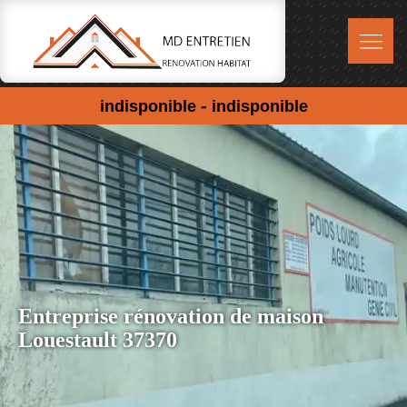
-
indisponible
indisponible
Entreprise rénovation de maison
Louestault 37370