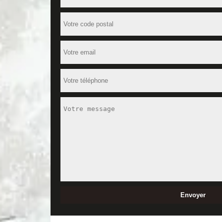
effet, nous sommes une entreprise spécialisée en t
Ce qui nous permet de vous offrir des prestations 
services. Contactez-nous pour de plus amples info
Travaux de rénovation de maison à L
La rénovation d'un appartement est une tâche très com
professionnel. Que se soit l'aménagement d'un app
le résulta en dépend vraiment. Pour ce genre de se
quelque part dans le 37270, nous vous suggérons de
toutes vos demandes.
Le tarif d'une rénovation de maison
Comme toute intervention, le tarif pour une rénovat
configuration de votre appartement. La dimension de 
utilisés peuvent aussi influencer le coût des opéra
votre budget. Alors, faites dès maintenant votre d
Des travaux de décoration intérieure
Pour vos travaux de décoration intérieure, sachez
qui sont aptes à vous fournir des prestations de haut
décoration intérieure, alors vous pouvez lui présent