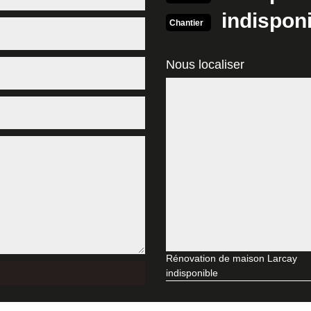
ravaux de bâtiment. En activité depuis plusieurs années, nous avons p
indispon
de haute qualité. Par ailleurs, nous avons à notre actif des maçons ch
Chantier
rmations.
arcay
Nous localiser
plexe et s’avère très difficile à réaliser. En effet, pour cela, il est 
artement, décoration intérieure ou extérieure. Son accomplissement d
rvice, il est obligatoirement recommander de faire appel à une entrepr
 faire appel à MD Rénovation. EN tant qu’une entreprise rénovation d’i
 chez MD Rénovation
ion de maison n'est pas le même. En effet, chaque maison est unique, ain
la surface à travailler compte aussi dans la variation du prix des trav
tions. Quoi qu'il en soit , l'entreprise MD Rénovation vous propose ses 
emande de devis.
 chez MD Rénovation à Larcay et ses environs
Rénovation de maison Larcay
 que vous pouvez compter sur MD Rénovation. Nous avons à notre actif
indisponible
e qualité en matière de décoration intérieure. Par ailleurs, ces derniers
er tous vos besoins et ils vous conseilleront les meilleures options. Pou