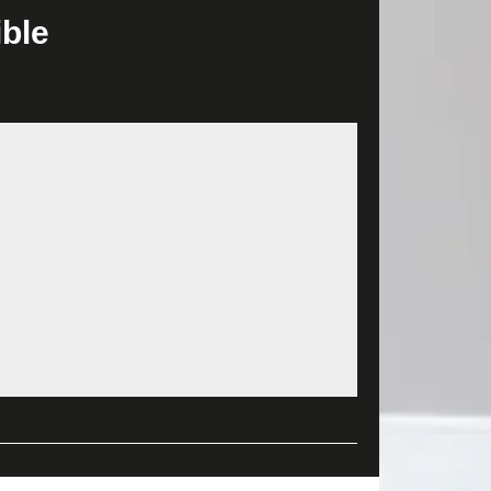
u acquérir de solide expérience dans le domaine.
ible
evronnés sur lesquels vous pouvez compter les
plus que sûr que vous devez faire appel à un
épend d'une équipe que vous allez chois engager et
ise bien expérimentée. Pour ce qui est à Larcay ou
ntérieur qualifiée, il est en mesure de répondre à
si le prix peut varier en fonction de la
aux. Pour certaines entreprises, les matériels
services de rénovation de maison à un prix adapté à
 une équipe d’ouvriers chevronnés et compétents
 ont suivi des formations particulières dans l’art de
r une parfaite intervention et à la hauteur de vos