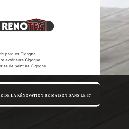
tre budget.
plus que sûr que vous devez faire appel à un
épend d'une équipe que vous allez chois engager et
ise bien expérimentée. Pour ce qui est à Cigogne
d’intérieur qualifiée, il est en mesure de répondre
de parquet Cigogne
ure extérieure Cigogne
reprise MD Rénovation. Sachez qu’il est tout à fait
prise de peinture Cigogne
 pièces de votre maison : cuisine, salle de bain…,
actez-nous pour de plus amples informations.
E DE LA RÉNOVATION DE MAISON DANS LE 37