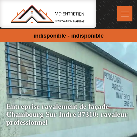
-
indisponible
indisponible
Entreprise ravalement de façade
Chambourg Sur Indre 37310: ravaleur
professionnel