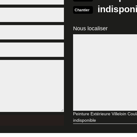
indispon
37460 gratuit
Chantier
rès de l’entreprise MD Rénovation afin de prendre connaissance des dét
 accessible gratuitement et sans engagement. Effectuez votre requête vi
Nous localiser
propos de vos besoins, afin que nous puissions dresser un devis pein
vront.
nture de façade à Villeloin Coulange
illeure entreprise pour la réalisation de la peinture extérieur de sa ma
, la réalisation du travail sera automatiquement mauvais et insatisfais
reprise de peinture de façade très expérimentée à Villeloin Coulange. 
fait du travail et bénéficieriez d'une peinture de qualité et résistant po
tuitement à Villeloin Coulange
rainer des considérable et regrettable. En effet, le mur n'est pas tota
mais aussi le protège contre la pluie, neige et les rayons solaires. Bah
 à Villeloin Coulange ou quelque part dans le 37460, nous vous invitons 
Peinture Extérieure Villeloin Cou
ur faire votre demande de devis peinture façade sans engagement. Fai
indisponible
ue possible.