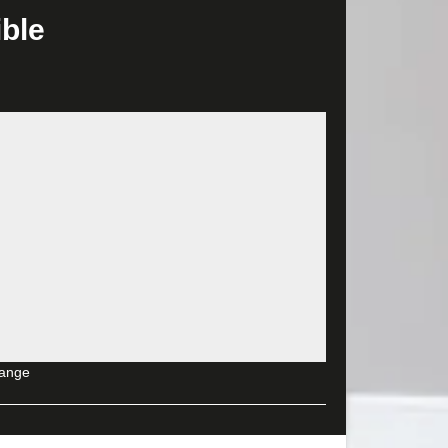
ible
ails de notre offre en lien avec votre projet. Tout
a le formulaire à remplir ci-contre. Néanmoins,
ture extérieure 37460 sur mesure. Nous donnerons
ison. Or, il est important de savoir que si
ant. Face à cela, nous vous proposons de faire
Nous vous conseillons de contacter et d’engager MD
ur la façade de votre maison. Disponible dans tout le
lement indépendant de son look et de sa protection,
 oui c'est carrément incontournable! Alors la
à se tourner vers MD Rénovation pour la prise en
lange
tes votre demande de devis peinture façade auprès