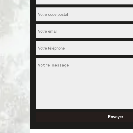
Recevez un devis peinture extérieure 
N’hésitez pas à effectuer une demande de devis aup
devis peinture extérieure à Villeloin Coulange sera
pensez à nous donner des informations précises à 
suite à votre demande dans les 24 heures qui la sui
Choisissez la bonne entreprise de pei
Certaine personne ne se soucie pas du choix d’une me
l'entreprise n'est pas la bonne ou peu expérimentée
appel à la compétence et au savoir faire d’une ent
Rénovation ! En faisant appel à lui, vous serez satis
37460, vous pouvez lui faire confiance !
Obtenez un devis peinture façade gra
Négliger la peinture extérieur de sa maison peut ent
par contre la peinture lui donne une très bonne vue 
peinture extérieure est la solution et si vous êtes
charge de la peinture de votre façade et aussi po
de MD Rénovation et obtenez le gratuitement dès q