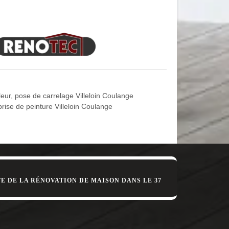
son que nous nous évertuons à proposer nos services
de la façade à peindre, du type de revêtement de
 votre projet entre nos mains et jouissez de la
vis sur mesure, vous allez découvrir le tarif de
urée de l’intervention, la méthode à adopter, etc. Ce
leur, pose de carrelage Villeloin Coulange
sans ce devis. Demandez donc le vôtre, c’est
rise de peinture Villeloin Coulange
Coulange 37460. Nous avons de l’expérience ; et
ation est en mesure de prendre en main votre
 adéquation avec le coloris de la façade et celui de
E DE LA RÉNOVATION DE MAISON DANS LE 37
us serons en mesure d’apporter une touche de
rons peindre la façade, mais nous pouvons aussi