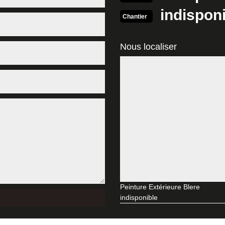
d’apporter une touche de couleur plus innovante à votre façade. Cela 
indispon
s adéquate afin que le résultat de nos interventions soit à la hauteur d
Chantier
esoins.
érieure à Blere
Nous localiser
'une maison ou d'un bâtiment joue un grand rôle pour la protection du 
ayons solaires ou la pluie peuvent endommager les murs. En effet, il es
e la maison ou du bâtiment. Alors, si vous avez d’un professionnel pour 
e contacter MD Rénovation afin qu’il mette à votre disposition un artis
 de chez vous ? Installée dans la ville de Blere, l’entreprise MD Rénovat
extérieure 37150 de qualité, conformes aux normes et respectueux des r
clients, c’est pourquoi nous faisons en sorte de proposer des services 
37150 gratuit
rès de l’entreprise MD Rénovation afin de prendre connaissance des dét
Peinture Extérieure Blere
gratuitement et sans engagement. Effectuez votre requête via le formula
indisponible
esoins, afin que nous puissions dresser un devis peinture extérieure