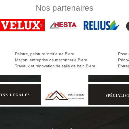
einture extérieure pas chère
Nos partenaires
 proposer des services de peinture extérieure 37150 de qualité au meil
pour le plus grand bonheur de nos clients. Votre budget est limité ?
nture qui sera la plus adaptée au support à peindre et à votre budget. P
xtérieure fiable à Blere
s important dont nous devons nous concentrer et mettre en priorité. En ef
Peintre, peinture intérieure Blere
Pose 
illeures façons de l’embellir et de l’entretenir le plus longtemps possible
Maçon, entreprise de maçonnerie Blere
Rénov
ige quelque condition et nécessite beaucoup la main d’un expert. Alors
Travaux et rénovation de salle de bain Blere
Entre
appel à MD Rénovation car c’est une entreprise de peinture extérieure l
ise peinture extérieure MD Rénovation
 un établissement qui possède plusieurs années d’expérience à son acti
ONS LÉGALES
SPÉCIALIST
vec nos clients, à savoir le délai d’exécution des travaux et une inte
 Blere ou ses environs, sachez que nous prendrons en charge les frais 
ages et des matériaux nécessaires.