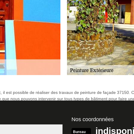
, il est possible de réaliser des travaux de peinture de façade 37150.
que nous pouvons intervenir sur tous types de bâtiment pour faire un
 la façade. Nous ne pourrons appliquer la peinture de façade à Blere qu
r pour la bonne peinture.
Nos coordonnées
à Blere 37150
indispon
tes appel à MD Rénovation, une entreprise de peinture de façade 3715
Bureau