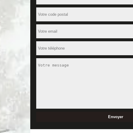
Grâce à notre savoir-faire, nous serons en mesure 
habitation. Nous allons appliquer la méthode la plu
mettrons à votre écoute afin de mieux cerner vos b
Faites appel à un artisan peinture ext
Comme nous le savons tous, le peinture extérieur d
les différentes saisons annuelles. On sait que les r
peinture pour éviter toute les pertes matérielles d
n’importe où dans le 37150, nous vous conseillons d
Artisan peinture extérieure du 37150
A la recherche d’un artisan peinture extérieure près
nous engageons à réaliser des travaux de peinture 
nous nous efforçons à satisfaire les besoins de nos 
vous rendre un ouvrage exceptionnel.
Recevez un devis peinture extérieure 
N’hésitez pas à effectuer une demande de devis aup
devis peinture extérieure à Blere sera accessible 
donner des informations précises à propos de vos b
demande dans les 24 heures qui la suivront.