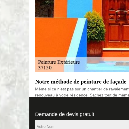
Notre méthode de peinture de façade
Même si ce n’est pas sur un chantier de ravalement
renouveau à votre résidence. Sachez tout de même 
l’ancienne peinture et nettoyer toute la surface de
coloris de votre choix, nous nous chargerons d’opte
Demande de devis gratuit
Une entreprise de peinture de façade 
Vous prévoyez de peindre votre façade ? Alors, fai