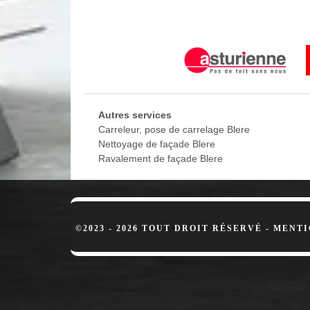
MD Rénovation, pour des travaux de p
Vous êtes à la recherche d’un professionnel pouvant
Rénovation. Nous réalisons des travaux pas chers, 
des solutions sur mesure. Nous allons choisir la pei
Blere, comptez sur MD Rénovation.
Contactez une entreprise de peinture e
Autres services
Dans la vie, la maison est l‘une des éléments la plu
Carreleur, pose de carrelage Blere
réalisation d’une peinture extérieure est l’une des me
Nettoyage de façade Blere
recommandé de l’effectuer. Mais cette opération ex
Ravalement de façade Blere
votre façade à Blere, nous vous suggérons de faire 
37150.
Vos avantages en engageant l’entrepr
L’entreprise peinture extérieure MD Rénovation est
©2023 - 2026 TOUT DROIT RÉSERVÉ -
MENTI
évertuons à respecter les termes de notre contrat a
pour réaliser des travaux de peinture extérieure à
leurs équipements de chantier ainsi que des outill