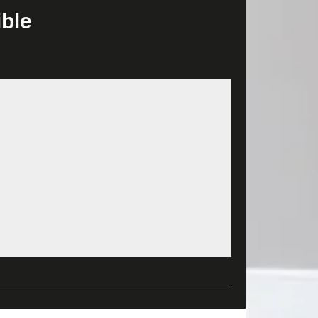
vous permettra de rénover efficacement votre
ible
e vos attentes et de vos besoins. Nous nous
mur contre le phénomène climatique, c'est à dire
t alors donc impossible d'échapper à l'étape de la
peindre la façade de votre maison à Blere ou
an peinture extérieur compétent et talentueux.
ion peut se tenir à votre entière disposition. Nous
ègles de l’art. Depuis le début de nos activités,
de prestige. De par notre savoir-faire, nous allons
ails de notre offre en lien avec votre projet. Tout
ire à remplir ci-contre. Néanmoins, pensez à nous
 37150 sur mesure. Nous donnerons suite à votre