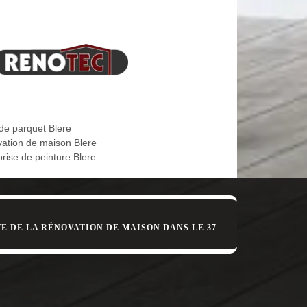
leur prix ? Entrez en contact avec l’entreprise MD
 Communiquez-le-nous ! Nous pourrons alors avancer
our jouir du nec plus ultra en peinture extérieure à
fet, pour son entretien et pour sa durabilité, la
de parquet Blere
 et c’est pour cette raison qu’il est très
ation de maison Blere
, lorsque vous devez procéder à la peinture de
prise de peinture Blere
a plus expérimentée et la plus fiable dans le
f. Nous réalisons un travail soigné et nous nous
E DE LA RÉNOVATION DE MAISON DANS LE 37
rvention sur mesure. Si vous engagez MD Rénovation
de déplacement de nos artisans, qui se muniront de