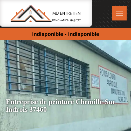
-
indisponible
indisponible
Entreprise de peinture Chemille Sur
Indrois 37460