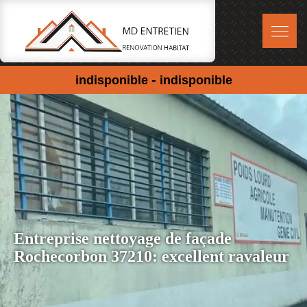
-
indisponible
indisponible
Entreprise nettoyage de façade
Rochecorbon 37210: excellent ravaleur