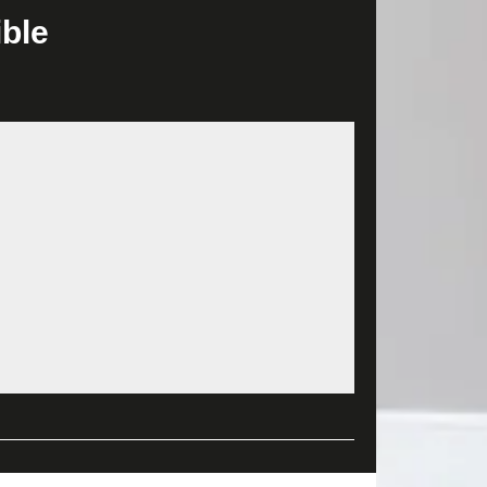
 également en la payant à un prix très raisonnable.
ible
rôle de donner immédiatement aux clients un devis de
rez satisfait de son utilisation, car vous obtiendrez
 ou voulez d’autres informations, n’hésitez pas à
 abordable. En effet, depuis que nous nous sommes
e cas de nos jours. Pour la qualité unique de nos
igné. Pour des informations plus fournies, adressez-
yage de façade. Parmi les techniques que nous
t de l’eau à très haute pression. Notre équipe peut
 les méthodes de nettoyage à sec, on a le peeling