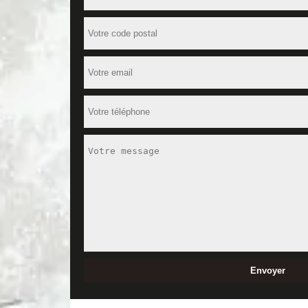
nettoyage, faites appel à nos services. Non seulem
Pour de plus amples informations ou pour avoir un d
Devis de nettoyage des murs : obten
Pour la satisfaction de nos clients, surtout les pl
nettoyage des murs. Nous vous incitons à rendre visit
en un rien de temps le tarif exact du service que v
vous adresser à nous.
Afin de bénéficier d’un prix nettoyag
MD Rénovation est l’expert dans la ville de Abilly,
implantés sur le marché local, nous avons fourni des
prestations, notre société est la référence dans le
vous à nos chargés de clientèle.
Quelles sont les méthodes de nettoya
MD Rénovation est le meilleur dans son domaine. N
utilisons, il y a le nettoyage par voie humide. Il se 
aussi exécuter un nettoyage à sec, si vous n’êtes 
ou le ponçage. Pour connaître nos tarifs, contactez