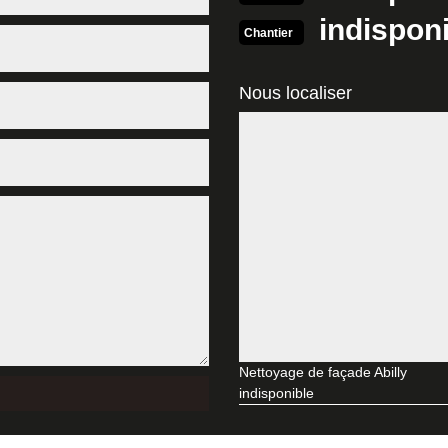
ent vous bénéficierez d’une prestation impeccable, mais vous gagnerez
indispon
evis détaillé, prenez contact avec nos chargés de clientèle.
Chantier
ez-le rapidement chez MD Rénovation
Nous localiser
us exigeants, nous avons mis en route un processus. Ce dernier a pour 
e à notre site web où cette application est à votre disposition. Vous se
ous souhaitez nous confier. Si vous avez des questions supplémentaires
e de façade pas cher, fiez-vous à MD Rénovation
 dans le 37160 si vous voulez faire faire un nettoyage de façade à prix
 services à un prix à la portée de toutes les bourses. Et c’est encore l
 domaine. Nos artisans en nettoyage vous garantiront un travail bien so
ge de façades proposées par MD Rénovation ?
ous déployons diverses méthodes pour réaliser notre travail de netto
fait de deux manières : soit en utilisant la nébulisation, soit en projetan
Nettoyage de façade Abilly
pas convaincue des méthodes utilisant un volume excessif d’eau. Parmi
indisponible
-nous.