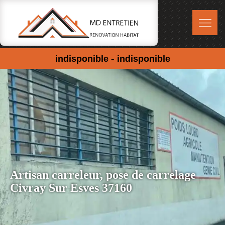
-
indisponible
indisponible
Artisan carreleur, pose de carrelage
Civray Sur Esves 37160