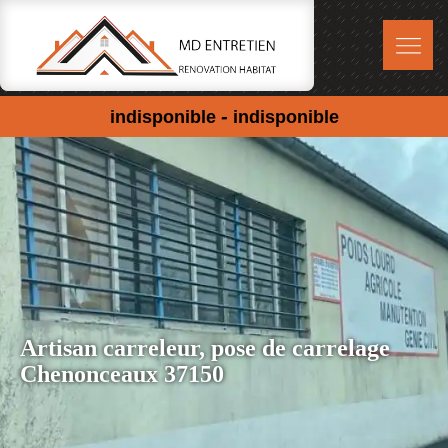
-
indisponible
indisponible
Artisan carreleur, pose de carrelage
Chenonceaux 37150